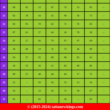
20
68
81
12
87
74
13
83
--
21
02
78
16
41
96
56
73
--
22
82
95
70
62
71
76
05
--
23
07
61
27
44
16
70
20
--
24
81
27
66
79
97
97
69
--
25
36
68
13
11
73
46
89
--
26
94
57
92
88
09
85
65
--
27
10
53
26
15
83
60
06
--
28
89
27
40
44
64
17
75
--
29
51
--
93
56
53
53
16
--
30
56
--
23
56
71
50
67
--
31
82
--
81
--
36
--
05
--
© (2015-2024) sattanewkings.com