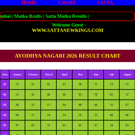
HOME
CHART
SATTA
umbai | Matka Reults | Satta Matka Results |
Welcome Guest
WWW.SATTANEWKINGS.COM
AYODHYA NAGARI 2026 RESULT CHART
Date
January
February
March
April
May
June
July
August
01
73
21
42
65
98
71
74
75
02
51
41
48
46
95
70
85
37
03
48
15
15
94
00
04
31
67
04
90
17
18
14
16
12
08
86
05
97
69
76
65
82
07
18
65