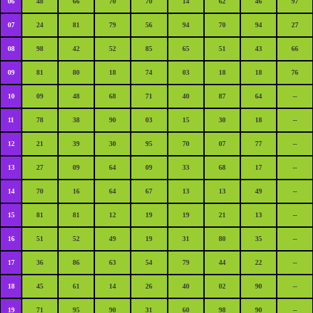
06
48
66
70
70
14
62
46
97
07
24
81
79
56
94
70
94
27
08
98
42
52
85
65
51
43
66
09
81
80
18
74
03
18
18
76
10
09
48
68
71
40
87
64
--
11
78
38
90
03
15
30
18
--
12
21
39
30
95
70
07
77
--
13
27
09
64
09
33
68
17
--
14
70
16
64
67
13
13
49
--
15
81
81
12
19
19
21
13
--
16
51
52
49
19
31
80
35
--
17
36
86
63
54
79
44
22
--
18
45
61
14
26
40
02
90
--
19
71
95
90
31
60
98
90
--