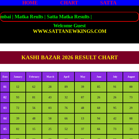
HOME
CHART
SATTA
umbai | Matka Reults | Satta Matka Results |
Welcome Guest
WWW.SATTANEWKINGS.COM
KASHI BAZAR 2026 RESULT CHART
Date
January
February
March
April
May
June
July
August
01
12
62
28
89
39
85
91
00
02
93
81
43
32
07
26
26
73
03
72
56
03
76
48
60
95
29
04
39
48
50
66
13
94
42
08
05
82
15
25
52
37
66
73
33